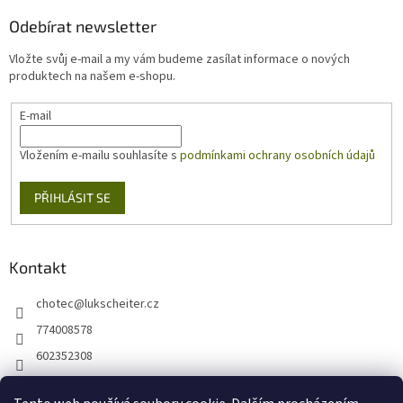
p
a
Odebírat newsletter
t
Vložte svůj e-mail a my vám budeme zasílat informace o nových
í
produktech na našem e-shopu.
E-mail
Vložením e-mailu souhlasíte s
podmínkami ochrany osobních údajů
PŘIHLÁSIT SE
Kontakt
chotec
@
lukscheiter.cz
774008578
602352308
https://www.facebook.com/kytkychotec