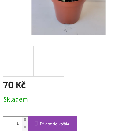
70 Kč
Měrná
Skladem
cena:
Přidat do košíku