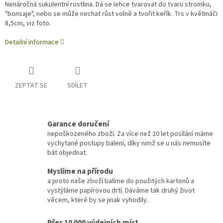
Nenáročná sukulentní rostlina. Dá se lehce tvarovat do tvaru stromku,
"bonsaje", nebo se může nechat růst volně a tvořit keřík. Trs v květináči
8,5cm, viz foto.
Detailní informace
ZEPTAT SE
SDÍLET
Garance doručení
nepoškozeného zboží. Za více než 20 let posílání máme
vychytané postupy balení, díky nimž se u nás nemusíte
bát objednat.
Myslíme na přírodu
a proto naše zboží balíme do použitých kartonů a
vystýláme papírovou drtí. Dáváme tak druhý život
věcem, které by se jinak vyhodily.
Přes 10 000 výdejních míst