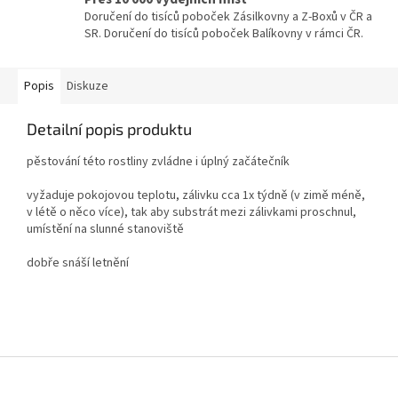
Doručení do tisíců poboček Zásilkovny a Z-Boxů v ČR a
SR. Doručení do tisíců poboček Balíkovny v rámci ČR.
Popis
Diskuze
Detailní popis produktu
pěstování této rostliny zvládne i úplný začátečník
vyžaduje pokojovou teplotu, zálivku cca 1x týdně (v zimě méně,
v létě o něco více), tak aby substrát mezi zálivkami proschnul,
umístění na slunné stanoviště
dobře snáší letnění
Z
á