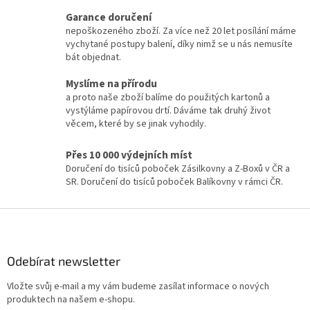
d
o
v
Garance doručení
a
á
c
nepoškozeného zboží. Za více než 20 let posílání máme
n
í
vychytané postupy balení, díky nimž se u nás nemusíte
í
p
bát objednat.
r
v
Myslíme na přírodu
k
a proto naše zboží balíme do použitých kartonů a
y
vystýláme papírovou drtí. Dáváme tak druhý život
v
věcem, které by se jinak vyhodily.
ý
p
Přes 10 000 výdejních míst
i
Doručení do tisíců poboček Zásilkovny a Z-Boxů v ČR a
s
SR. Doručení do tisíců poboček Balíkovny v rámci ČR.
u
Z
á
p
a
Odebírat newsletter
t
Vložte svůj e-mail a my vám budeme zasílat informace o nových
í
produktech na našem e-shopu.