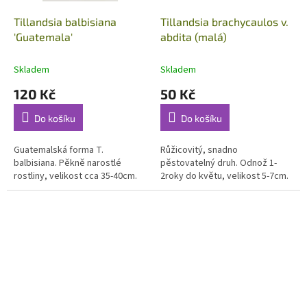
Tillandsia balbisiana
Tillandsia brachycaulos v.
'Guatemala'
abdita (malá)
Skladem
Skladem
120 Kč
50 Kč
Do košíku
Do košíku
Guatemalská forma T.
Růžicovitý, snadno
balbisiana. Pěkně narostlé
pěstovatelný druh. Odnož 1-
rostliny, velikost cca 35-40cm.
2roky do květu, velikost 5-7cm.