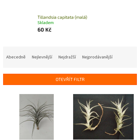
Tillandsia capitata (malá)
Skladem
60 Kč
Ř
a
Abecedně
Nejlevnější
Nejdražší
Nejprodávanější
z
e
n
OTEVŘÍT FILTR
í
p
V
r
ý
o
p
d
i
u
s
k
p
t
r
ů