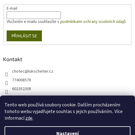
E-mail
Vložením e-mailu souhlasíte s
podmínkami ochrany osobních údajů
PŘIHLÁSIT SE
Kontakt
chotec
@
lukscheiter.cz
774008578
602352308
https://www.facebook.com/kytkychotec
Tento web používá soubory cookie. Dalším procházením
+420774008578
tohoto webu vyjadřujete souhlas s jejich používáním.. Více
informací
zde
.
Nastavení