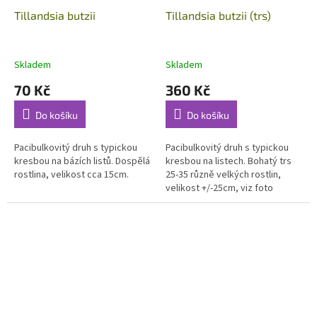
Tillandsia butzii
Tillandsia butzii (trs)
Skladem
Skladem
70 Kč
360 Kč
Do košíku
Do košíku
Pacibulkovitý druh s typickou
Pacibulkovitý druh s typickou
kresbou na bázích listů. Dospělá
kresbou na listech. Bohatý trs
rostlina, velikost cca 15cm.
25-35 různě velkých rostlin,
velikost +/-25cm, viz foto