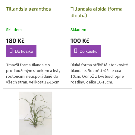
o
d
Tillandsia aeranthos
Tillandsia albida (forma
u
dlouhá)
k
t
Skladem
Skladem
ů
180 Kč
100 Kč
Do košíku
Do košíku
Tmavší forma tilandsie s
Dluhá forma stříbřité stonkovité
prodlouženým stonkem a listy
tilandsie. Rozpětí růžice cca
rostoucími neuspořádaně do
10cm. Odnož z květuschopné
všech stran. Velikost 12-15cm,
rostliny, délka 10-15cm.
květuschopné rostliny.