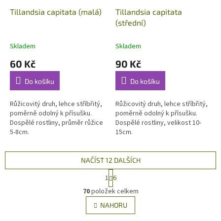
Tillandsia capitata (malá)
Tillandsia capitata
(střední)
Skladem
Skladem
60 Kč
90 Kč
Do košíku
Do košíku
Růžicovitý druh, lehce stříbřitý,
Růžicovitý druh, lehce stříbřitý,
poměrně odolný k přísušku.
poměrně odolný k přísušku.
Dospělé rostliny, průměr růžice
Dospělé rostliny, velikost 10-
5-8cm.
15cm.
NAČÍST 12 DALŠÍCH
S
1
6
t
O
r
70
položek celkem
v
á
l
NAHORU
n
á
k