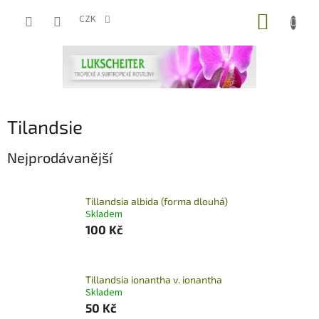
Přejít
NÁKUP
na
CZK
obsah
KOŠÍK
Tilandsie
Nejprodávanější
Tillandsia albida (forma dlouhá)
Skladem
100 Kč
Tillandsia ionantha v. ionantha
Skladem
50 Kč