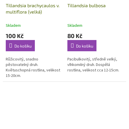
Tillandsia brachycaulos v.
Tillandsia bulbosa
multiflora (velká)
Skladem
Skladem
100 Kč
80 Kč
Do košíku
Do košíku
Růžicovitý, snadno
Pacibulkovitý, středně velký,
pěstovatelný druh.
vlhkomilný druh. Dospělá
Květuschopná rostlina, velikost
rostlina, velikost cca 12-15cm.
15-20cm.