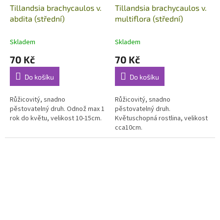
Tillandsia brachycaulos v.
Tillandsia brachycaulos v.
abdita (střední)
multiflora (střední)
Skladem
Skladem
70 Kč
70 Kč
Do košíku
Do košíku
Růžicovitý, snadno
Růžicovitý, snadno
pěstovatelný druh. Odnož max 1
pěstovatelný druh.
rok do květu, velikost 10-15cm.
Květuschopná rostlina, velikost
cca10cm.