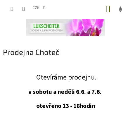
Přejít
NÁKUP
na
CZK
obsah
KOŠÍK
Prodejna Choteč
Otevíráme prodejnu.
v sobotu a neděli 6.6. a 7.6.
otevřeno 13 - 18hodin