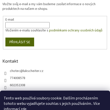
t
Vložte svůj e-mail a my vám budeme zasílat informace o nových
í
produktech na našem e-shopu.
E-mail
Vložením e-mailu souhlasíte s
podmínkami ochrany osobních údajů
PŘIHLÁSIT SE
Kontakt
chotec
@
lukscheiter.cz
774008578
602352308
https://www.facebook.com/kytkychotec
Tento web používá soubory cookie. Dalším procházením
+420774008578
tohoto webu vyjadřujete souhlas s jejich používáním.. Více
informací
zde
.