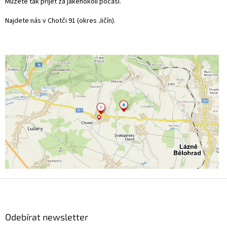
Můžete tak přijet za jakéhokoli počasí.
Najdete nás v Chotči 91 (okres Jičín).
Z
á
p
a
Odebírat newsletter