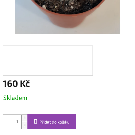
160 Kč
Měrná
Skladem
cena:
Přidat do košíku