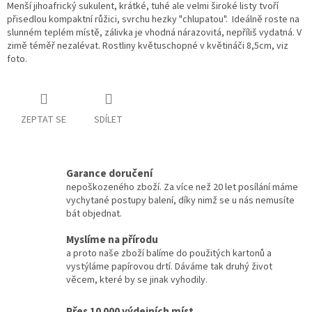
Menší jihoafrický sukulent, krátké, tuhé ale velmi široké listy tvoří
přisedlou kompaktní růžici, svrchu hezky "chlupatou". Ideálně roste na
slunném teplém místě, zálivka je vhodná nárazovitá, nepříliš vydatná. V
zimě téměř nezalévat. Rostliny květuschopné v květináči 8,5cm, viz
foto.
ZEPTAT SE
SDÍLET
Garance doručení
nepoškozeného zboží. Za více než 20 let posílání máme
vychytané postupy balení, díky nimž se u nás nemusíte
bát objednat.
Myslíme na přírodu
a proto naše zboží balíme do použitých kartonů a
vystýláme papírovou drtí. Dáváme tak druhý život
věcem, které by se jinak vyhodily.
Přes 10 000 výdejních míst