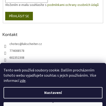
Vložením e-mailu souhlasíte s
podmínkami ochrany osobních údajů
PŘIHLÁSIT SE
Kontakt
chotec
@
lukscheiter.cz
774008578
602352308
https://www.facebook.com/kytkychotec
Tento web používá soubory cookie. Dalším procházením
+420774008578
tohoto webu vyjadřujete souhlas s jejich používáním.. Více
informací
zde
.
Nastavení
Vytvořil Shoptet