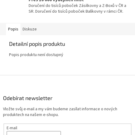
Doručení do tisíců poboček Zásilkovny a Z-Boxů v ČR a
SR. Doručení do tisíců poboček Balíkovny v rámci ČR.
Popis
Diskuze
Detailní popis produktu
Popis produktu není dostupný
Z
á
p
a
Odebírat newsletter
t
Vložte svůj e-mail a my vám budeme zasílat informace o nových
í
produktech na našem e-shopu.
E-mail