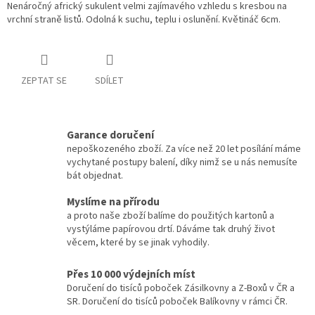
Nenáročný africký sukulent velmi zajímavého vzhledu s kresbou na
vrchní straně listů. Odolná k suchu, teplu i oslunění. Květináč 6cm.
ZEPTAT SE
SDÍLET
Garance doručení
nepoškozeného zboží. Za více než 20 let posílání máme
vychytané postupy balení, díky nimž se u nás nemusíte
bát objednat.
Myslíme na přírodu
a proto naše zboží balíme do použitých kartonů a
vystýláme papírovou drtí. Dáváme tak druhý život
věcem, které by se jinak vyhodily.
Přes 10 000 výdejních míst
Doručení do tisíců poboček Zásilkovny a Z-Boxů v ČR a
SR. Doručení do tisíců poboček Balíkovny v rámci ČR.