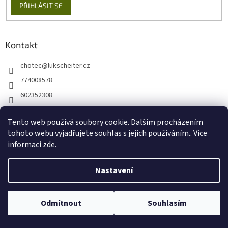
PŘIHLÁSIT SE
Kontakt
chotec
@
lukscheiter.cz
774008578
602352308
https://www.facebook.com/kytkychotec
Tento web používá soubory cookie. Dalším procházením
+420774008578
tohoto webu vyjadřujete souhlas s jejich používáním.. Více
informací
zde
.
Nastavení
Vytvořil Shoptet
Odmítnout
Souhlasím
Copyright 2026
Lukscheiter E-SHOP
. Všechna práva vyhrazena.