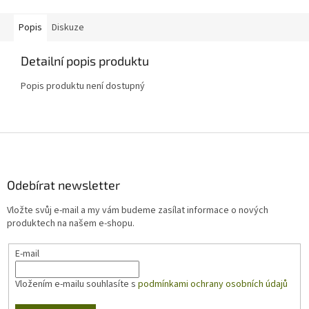
Popis
Diskuze
Detailní popis produktu
Popis produktu není dostupný
Z
á
p
a
Odebírat newsletter
t
Vložte svůj e-mail a my vám budeme zasílat informace o nových
í
produktech na našem e-shopu.
E-mail
Vložením e-mailu souhlasíte s
podmínkami ochrany osobních údajů