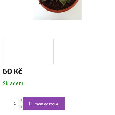
60 Kč
Měrná
Skladem
cena:
Přidat do košíku