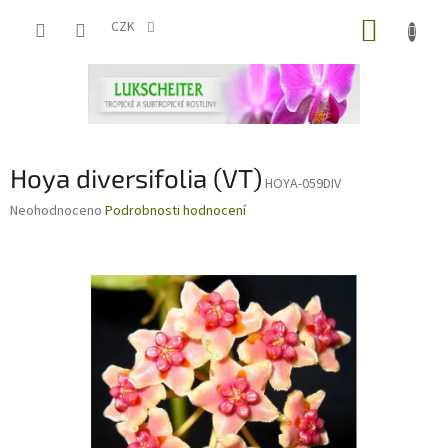
Přejít
NÁKUP
na
CZK
obsah
KOŠÍK
Hoya diversifolia (VT)
HOYA-059DIV
Průměrné
Neohodnoceno
Podrobnosti hodnocení
hodnocení
produktu
je
0,0
z
5
hvězdiček.