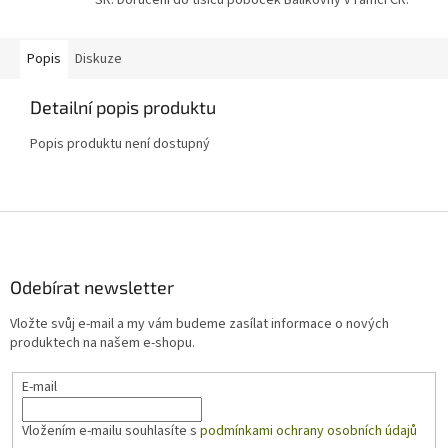
SR. Doručení do tisíců poboček Balíkovny v rámci ČR.
Popis
Diskuze
Detailní popis produktu
Popis produktu není dostupný
Z
á
p
a
Odebírat newsletter
t
Vložte svůj e-mail a my vám budeme zasílat informace o nových
í
produktech na našem e-shopu.
E-mail
Vložením e-mailu souhlasíte s
podmínkami ochrany osobních údajů