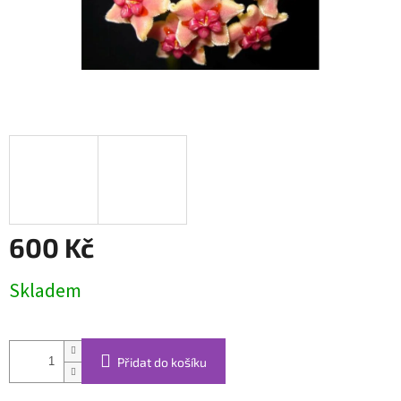
600 Kč
Měrná
Skladem
cena:
Přidat do košíku