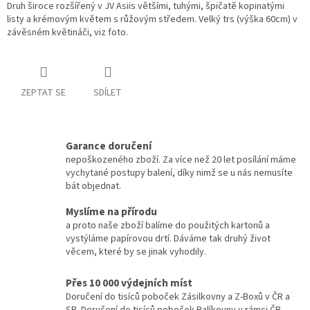
Druh široce rozšířený v JV Asiis většími, tuhými, špičatě kopinatými
listy a krémovým květem s růžovým středem. Velký trs (výška 60cm) v
závěsném květináči, viz foto.
ZEPTAT SE
SDÍLET
Garance doručení
nepoškozeného zboží. Za více než 20 let posílání máme
vychytané postupy balení, díky nimž se u nás nemusíte
bát objednat.
Myslíme na přírodu
a proto naše zboží balíme do použitých kartonů a
vystýláme papírovou drtí. Dáváme tak druhý život
věcem, které by se jinak vyhodily.
Přes 10 000 výdejních míst
Doručení do tisíců poboček Zásilkovny a Z-Boxů v ČR a