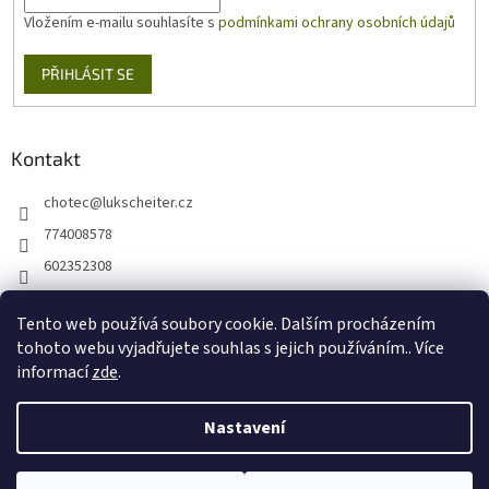
Vložením e-mailu souhlasíte s
podmínkami ochrany osobních údajů
PŘIHLÁSIT SE
Kontakt
chotec
@
lukscheiter.cz
774008578
602352308
https://www.facebook.com/kytkychotec
Tento web používá soubory cookie. Dalším procházením
+420774008578
tohoto webu vyjadřujete souhlas s jejich používáním.. Více
informací
zde
.
Nastavení
Vytvořil Shoptet