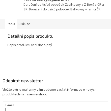
Doručení do tisíců poboček Zásilkovny a Z-Boxů v ČR a
SR. Doručení do tisíců poboček Balíkovny v rámci ČR.
Popis
Diskuze
Detailní popis produktu
Popis produktu není dostupný
Z
á
p
a
Odebírat newsletter
t
Vložte svůj e-mail a my vám budeme zasílat informace o nových
í
produktech na našem e-shopu.
E-mail