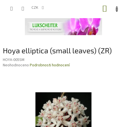
Přejít
NÁKUP
na
CZK
obsah
KOŠÍK
Hoya elliptica (small leaves) (ZR)
HOYA-005SM
Průměrné
Neohodnoceno
Podrobnosti hodnocení
hodnocení
produktu
je
0,0
z
5
hvězdiček.