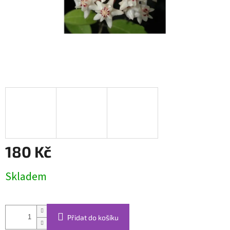
180 Kč
Měrná
Skladem
cena:
Přidat do košíku