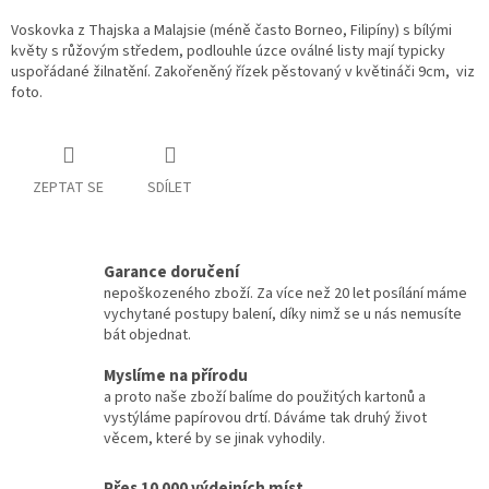
Voskovka z Thajska a Malajsie (méně často Borneo, Filipíny) s bílými
květy s růžovým středem, podlouhle úzce oválné listy mají typicky
uspořádané žilnatění. Zakořeněný řízek pěstovaný v květináči 9cm, viz
foto.
ZEPTAT SE
SDÍLET
Garance doručení
nepoškozeného zboží. Za více než 20 let posílání máme
vychytané postupy balení, díky nimž se u nás nemusíte
bát objednat.
Myslíme na přírodu
a proto naše zboží balíme do použitých kartonů a
vystýláme papírovou drtí. Dáváme tak druhý život
věcem, které by se jinak vyhodily.
Přes 10 000 výdejních míst