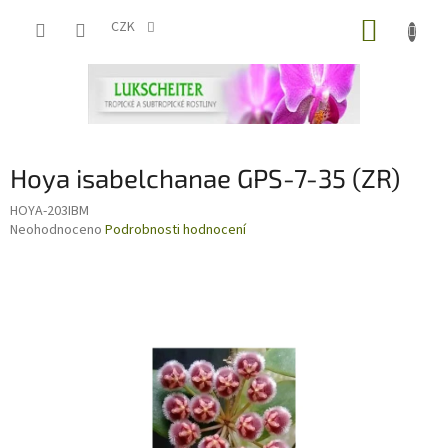
Přejít
NÁKUP
na
CZK
obsah
KOŠÍK
Hoya isabelchanae GPS-7-35 (ZR)
HOYA-203IBM
Průměrné
Neohodnoceno
Podrobnosti hodnocení
hodnocení
produktu
je
0,0
z
5
hvězdiček.