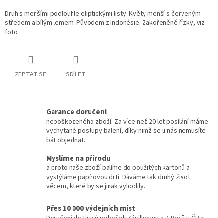
Druh s menšími podlouhle eliptickými listy. Květy menší s červeným
středem a bílým lemem. Původem z Indonésie. Zakořeněné řízky, viz
foto.
ZEPTAT SE
SDÍLET
Garance doručení
nepoškozeného zboží. Za více než 20 let posílání máme
vychytané postupy balení, díky nimž se u nás nemusíte
bát objednat.
Myslíme na přírodu
a proto naše zboží balíme do použitých kartonů a
vystýláme papírovou drtí. Dáváme tak druhý život
věcem, které by se jinak vyhodily.
Přes 10 000 výdejních míst