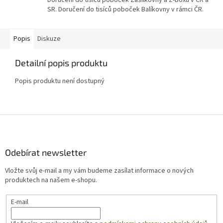
Doručení do tisíců poboček Zásilkovny a Z-Boxů v ČR a
SR. Doručení do tisíců poboček Balíkovny v rámci ČR.
Popis
Diskuze
Detailní popis produktu
Popis produktu není dostupný
Z
á
p
a
Odebírat newsletter
t
Vložte svůj e-mail a my vám budeme zasílat informace o nových
í
produktech na našem e-shopu.
E-mail