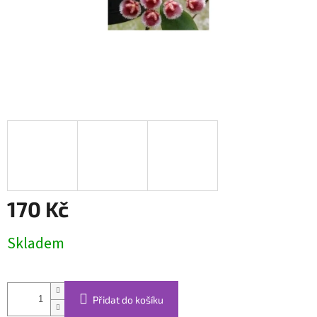
170 Kč
Měrná
Skladem
cena:
Přidat do košíku