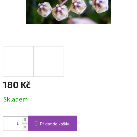
180 Kč
Měrná
Skladem
cena:
Přidat do košíku