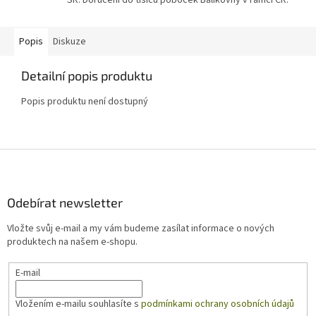
SR. Doručení do tisíců poboček Balíkovny v rámci ČR.
Popis
Diskuze
Detailní popis produktu
Popis produktu není dostupný
Z
á
p
a
Odebírat newsletter
t
Vložte svůj e-mail a my vám budeme zasílat informace o nových
í
produktech na našem e-shopu.
E-mail
Vložením e-mailu souhlasíte s
podmínkami ochrany osobních údajů