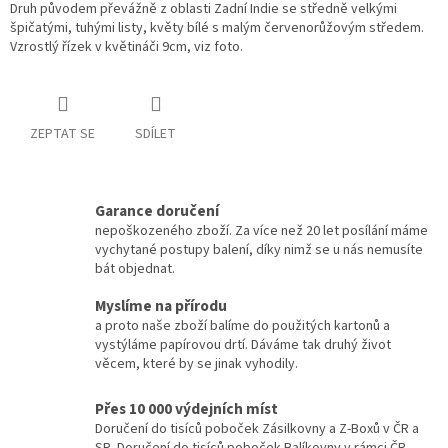
Druh původem převážně z oblasti Zadní Indie se středně velkými
špičatými, tuhými listy, květy bílé s malým červenorůžovým středem.
Vzrostlý řízek v květináči 9cm, viz foto.
ZEPTAT SE
SDÍLET
Garance doručení
nepoškozeného zboží. Za více než 20 let posílání máme
vychytané postupy balení, díky nimž se u nás nemusíte
bát objednat.
Myslíme na přírodu
a proto naše zboží balíme do použitých kartonů a
vystýláme papírovou drtí. Dáváme tak druhý život
věcem, které by se jinak vyhodily.
Přes 10 000 výdejních míst
Doručení do tisíců poboček Zásilkovny a Z-Boxů v ČR a