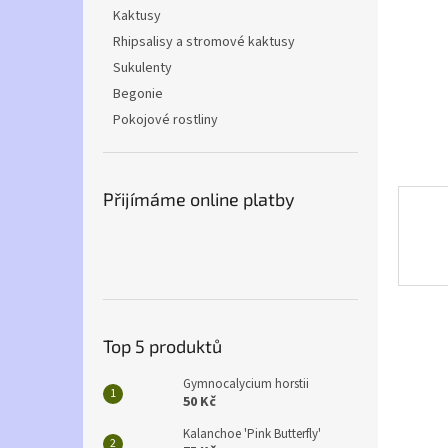
n
Kaktusy
e
Rhipsalisy a stromové kaktusy
l
Sukulenty
Begonie
Pokojové rostliny
Přijímáme online platby
Top 5 produktů
Gymnocalycium horstii
50 Kč
Kalanchoe 'Pink Butterfly'