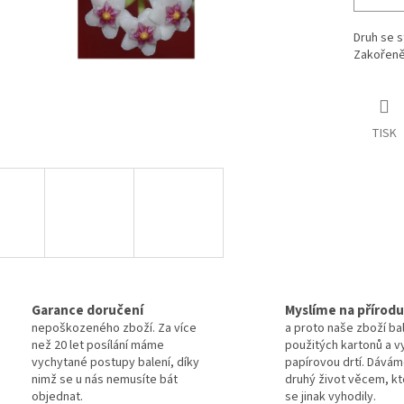
Druh se s
Zakořeněn
TISK
Garance doručení
Myslíme na přírodu
nepoškozeného zboží. Za více
a proto naše zboží ba
než 20 let posílání máme
použitých kartonů a 
vychytané postupy balení, díky
papírovou drtí. Dávám
nimž se u nás nemusíte bát
druhý život věcem, kt
objednat.
se jinak vyhodily.