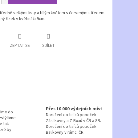
tředně velkými listy a bílým květem s červeným středem.
ý řízek v květináči 9cm.
ZEPTAT SE
SDÍLET
Přes 10 000 výdejních míst
líme do
Doručení do tisíců poboček
vystýláme
Zásilkovny a Z-Boxů v ČR a SR.
e tak
Doručení do tisíců poboček
eré by
Balíkovny v rámci ČR.