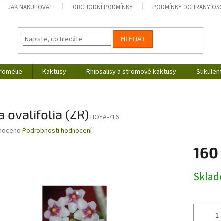
JAK NAKUPOVAT
OBCHODNÍ PODMÍNKY
PODMÍNKY OCHRANY OS
HLEDAT
romélie
Kaktusy
Rhipsalisy a stromové kaktusy
Sukulen
 ovalifolia (ZR)
HOYA-716
né
noceno
Podrobnosti hodnocení
ní
160
u
Měrná
Skla
cena:
ek.