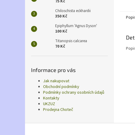
75 Kč
Chiloschista eckhardii
350 Kč
Popi
Epiphyllum 'Agnus Dyson'
100 Kč
Det
Titanopsis calcarea
70 Kč
Popi
Informace pro vás
Jak nakupovat
Obchodní podmínky
Podmínky ochrany osobních údajů
Kontakty
UKZUZ
Prodejna Choteč
Z
á