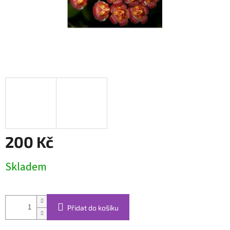
200 Kč
Měrná
Skladem
cena:
Přidat do košíku