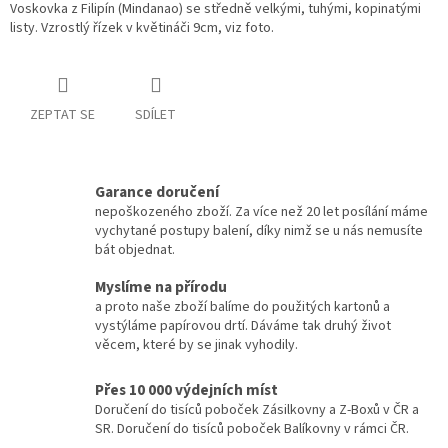
Voskovka z Filipín (Mindanao) se středně velkými, tuhými, kopinatými
listy. Vzrostlý řízek v květináči 9cm, viz foto.
ZEPTAT SE
SDÍLET
Garance doručení
nepoškozeného zboží. Za více než 20 let posílání máme
vychytané postupy balení, díky nimž se u nás nemusíte
bát objednat.
Myslíme na přírodu
a proto naše zboží balíme do použitých kartonů a
vystýláme papírovou drtí. Dáváme tak druhý život
věcem, které by se jinak vyhodily.
Přes 10 000 výdejních míst
Doručení do tisíců poboček Zásilkovny a Z-Boxů v ČR a
SR. Doručení do tisíců poboček Balíkovny v rámci ČR.