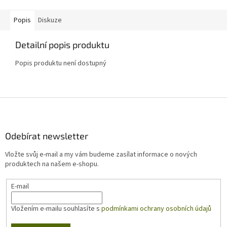
Popis
Diskuze
Detailní popis produktu
Popis produktu není dostupný
Z
á
p
a
Odebírat newsletter
t
Vložte svůj e-mail a my vám budeme zasílat informace o nových
í
produktech na našem e-shopu.
E-mail
Vložením e-mailu souhlasíte s
podmínkami ochrany osobních údajů