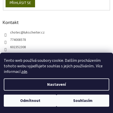
PŘIHLÁSIT SE
Kontakt
chotec
@
lukscheiter.cz
774008578
602352308
https://www.facebook.com/kytkychotec
Tento web používá soubory cookie. Dalším procházením
+420774008578
tohoto webu vyjadřujete souhlas s jejich používáním.. Více
informací
zde
.
Nastavení
Vytvořil Shoptet
Odmítnout
Souhlasím
Copyright 2026
Lukscheiter E-SHOP
. Všechna práva vyhrazena.