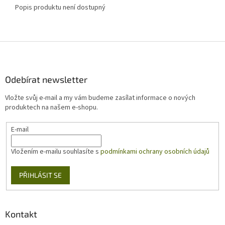
Popis produktu není dostupný
Z
á
p
a
Odebírat newsletter
t
Vložte svůj e-mail a my vám budeme zasílat informace o nových
í
produktech na našem e-shopu.
E-mail
Vložením e-mailu souhlasíte s
podmínkami ochrany osobních údajů
PŘIHLÁSIT SE
Kontakt