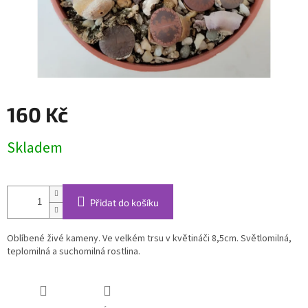
160 Kč
Měrná
Skladem
cena:
Přidat do košíku
Oblíbené živé kameny. Ve velkém trsu v květináči 8,5cm. Světlomilná,
teplomilná a suchomilná rostlina.