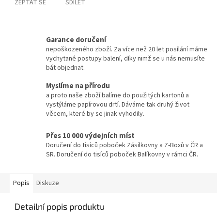
ZEPTAT SE
SDÍLET
Garance doručení
nepoškozeného zboží. Za více než 20 let posílání máme
vychytané postupy balení, díky nimž se u nás nemusíte
bát objednat.
Myslíme na přírodu
a proto naše zboží balíme do použitých kartonů a
vystýláme papírovou drtí. Dáváme tak druhý život
věcem, které by se jinak vyhodily.
Přes 10 000 výdejních míst
Doručení do tisíců poboček Zásilkovny a Z-Boxů v ČR a
SR. Doručení do tisíců poboček Balíkovny v rámci ČR.
Popis
Diskuze
Detailní popis produktu