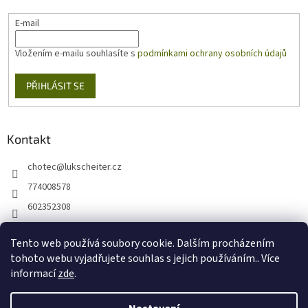
E-mail
Vložením e-mailu souhlasíte s
podmínkami ochrany osobních údajů
PŘIHLÁSIT SE
Kontakt
chotec
@
lukscheiter.cz
774008578
602352308
https://www.facebook.com/kytkychotec
Tento web používá soubory cookie. Dalším procházením
+420774008578
tohoto webu vyjadřujete souhlas s jejich používáním.. Více
informací
zde
.