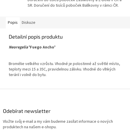
Doručení do tisíců poboček Zásilkovny a Z-Boxů v ČR a
SR. Doručení do tisíců poboček Balíkovny v rámci ČR.
Popis
Diskuze
Detailní popis produktu
Neoregelia
'Fuego Ancho'
Bromélie velkého vzrůstu. Vhodné je polostinné až světlé místo,
teploty mezi 15 a 35C, pravidelnou zálivku. Vhodné do vlhkých
terárií i volně do bytu.
Z
á
p
a
Odebírat newsletter
t
Vložte svůj e-mail a my vám budeme zasílat informace o nových
í
produktech na našem e-shopu.