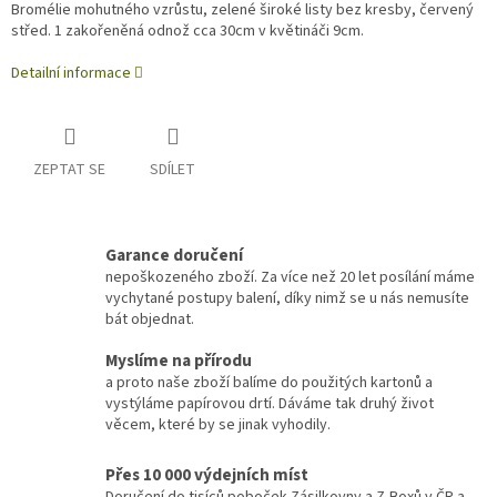
Bromélie mohutného vzrůstu, zelené široké listy bez kresby, červený
střed. 1 zakořeněná odnož cca 30cm v květináči 9cm.
Detailní informace
ZEPTAT SE
SDÍLET
Garance doručení
nepoškozeného zboží. Za více než 20 let posílání máme
vychytané postupy balení, díky nimž se u nás nemusíte
bát objednat.
Myslíme na přírodu
a proto naše zboží balíme do použitých kartonů a
vystýláme papírovou drtí. Dáváme tak druhý život
věcem, které by se jinak vyhodily.
Přes 10 000 výdejních míst