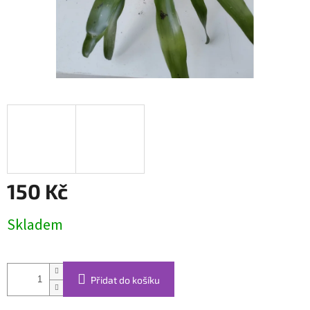
150 Kč
Měrná
Skladem
cena:
Přidat do košíku