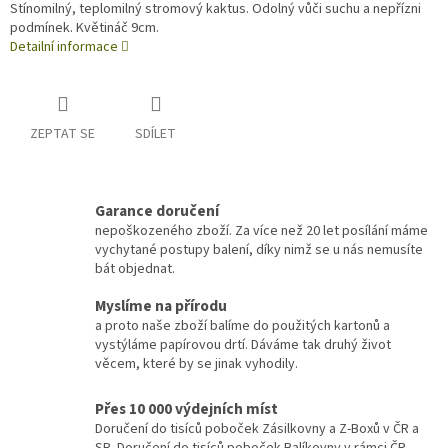
Stínomilný, teplomilný stromový kaktus. Odolný vůči suchu a nepřízni
podmínek. Květináč 9cm.
Detailní informace
ZEPTAT SE
SDÍLET
Garance doručení
nepoškozeného zboží. Za více než 20 let posílání máme
vychytané postupy balení, díky nimž se u nás nemusíte
bát objednat.
Myslíme na přírodu
a proto naše zboží balíme do použitých kartonů a
vystýláme papírovou drtí. Dáváme tak druhý život
věcem, které by se jinak vyhodily.
Přes 10 000 výdejních míst
Doručení do tisíců poboček Zásilkovny a Z-Boxů v ČR a