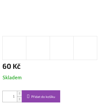
60 Kč
Měrná
Skladem
cena:
Přidat do košíku