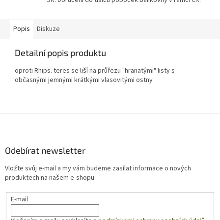
SR. Doručení do tisíců poboček Balíkovny v rámci ČR.
Popis
Diskuze
Detailní popis produktu
oproti Rhips. teres se liší na průřezu "hranatými" listy s
občasnými jemnými krátkými vlasovitými ostny
Z
á
p
a
Odebírat newsletter
t
Vložte svůj e-mail a my vám budeme zasílat informace o nových
í
produktech na našem e-shopu.
E-mail