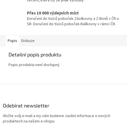
věcem, které by se jinak vyhodily.
Přes 10 000 výdejních míst
Doručení do tisíců poboček Zásilkovny a Z-Boxů v ČR a
SR. Doručení do tisíců poboček Balíkovny v rámci ČR.
Popis
Diskuze
Detailní popis produktu
Popis produktu není dostupný
Z
á
p
a
Odebírat newsletter
t
Vložte svůj e-mail a my vám budeme zasílat informace o nových
í
produktech na našem e-shopu.