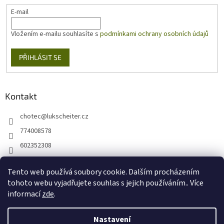
E-mail
Vložením e-mailu souhlasíte s
podmínkami ochrany osobních údajů
PŘIHLÁSIT SE
Kontakt
chotec
@
lukscheiter.cz
774008578
602352308
https://www.facebook.com/kytkychotec
Tento web používá soubory cookie. Dalším procházením
+420774008578
tohoto webu vyjadřujete souhlas s jejich používáním.. Více
informací
zde
.
Nastavení
Vytvořil Shoptet