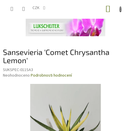
Přejít
NÁKUP
na
CZK
obsah
KOŠÍK
Sansevieria 'Comet Chrysantha
Lemon'
SUKSPEC-011SA3
Průměrné
Neohodnoceno
Podrobnosti hodnocení
hodnocení
produktu
je
0,0
z
5
hvězdiček.