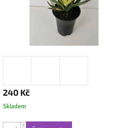
240 Kč
Měrná
Skladem
cena: