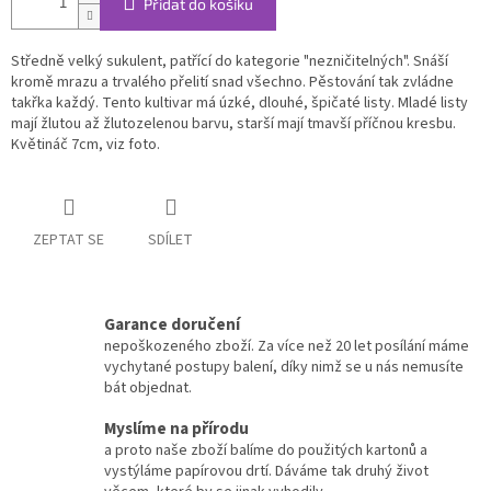
Přidat do košíku
Středně velký sukulent, patřící do kategorie "nezničitelných". Snáší
kromě mrazu a trvalého přelití snad všechno. Pěstování tak zvládne
takřka každý. Tento kultivar má úzké, dlouhé, špičaté listy. Mladé listy
mají žlutou až žlutozelenou barvu, starší mají tmavší příčnou kresbu.
Květináč 7cm, viz foto.
ZEPTAT SE
SDÍLET
Garance doručení
nepoškozeného zboží. Za více než 20 let posílání máme
vychytané postupy balení, díky nimž se u nás nemusíte
bát objednat.
Myslíme na přírodu
a proto naše zboží balíme do použitých kartonů a
vystýláme papírovou drtí. Dáváme tak druhý život