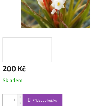
200 Kč
Měrná
Skladem
cena:
Přidat do košíku