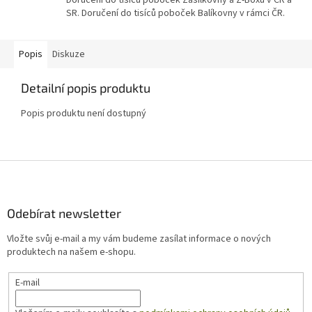
Doručení do tisíců poboček Zásilkovny a Z-Boxů v ČR a
SR. Doručení do tisíců poboček Balíkovny v rámci ČR.
Popis
Diskuze
Detailní popis produktu
Popis produktu není dostupný
Z
á
p
a
Odebírat newsletter
t
Vložte svůj e-mail a my vám budeme zasílat informace o nových
í
produktech na našem e-shopu.
E-mail