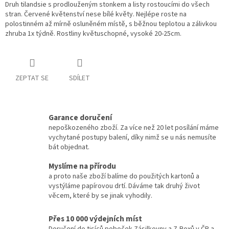
Druh tilandsie s prodlouženým stonkem a listy rostoucími do všech
stran. Červené květenství nese bílé květy. Nejlépe roste na
polostinném až mírně osluněném místě, s běžnou teplotou a zálivkou
zhruba 1x týdně. Rostliny květuschopné, vysoké 20-25cm.
ZEPTAT SE
SDÍLET
Garance doručení
nepoškozeného zboží. Za více než 20 let posílání máme
vychytané postupy balení, díky nimž se u nás nemusíte
bát objednat.
Myslíme na přírodu
a proto naše zboží balíme do použitých kartonů a
vystýláme papírovou drtí. Dáváme tak druhý život
věcem, které by se jinak vyhodily.
Přes 10 000 výdejních míst