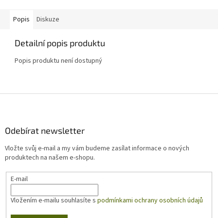
Popis
Diskuze
Detailní popis produktu
Popis produktu není dostupný
Z
á
p
a
Odebírat newsletter
t
Vložte svůj e-mail a my vám budeme zasílat informace o nových
í
produktech na našem e-shopu.
E-mail
Vložením e-mailu souhlasíte s
podmínkami ochrany osobních údajů