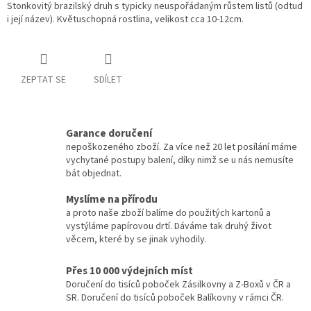
Stonkovitý brazilský druh s typicky neuspořádaným růstem listů (odtud
i její název). Květuschopná rostlina, velikost cca 10-12cm.
ZEPTAT SE
SDÍLET
Garance doručení
nepoškozeného zboží. Za více než 20 let posílání máme
vychytané postupy balení, díky nimž se u nás nemusíte
bát objednat.
Myslíme na přírodu
a proto naše zboží balíme do použitých kartonů a
vystýláme papírovou drtí. Dáváme tak druhý život
věcem, které by se jinak vyhodily.
Přes 10 000 výdejních míst
Doručení do tisíců poboček Zásilkovny a Z-Boxů v ČR a
SR. Doručení do tisíců poboček Balíkovny v rámci ČR.