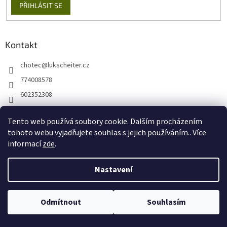
PŘIHLÁSIT SE
Kontakt
chotec
@
lukscheiter.cz
774008578
602352308
https://www.facebook.com/kytkychotec
Tento web používá soubory cookie. Dalším procházením
+420774008578
tohoto webu vyjadřujete souhlas s jejich používáním.. Více
informací
zde
.
Nastavení
Vytvořil Shoptet
Odmítnout
Souhlasím
Copyright 2026
Lukscheiter E-SHOP
. Všechna práva vyhrazena.