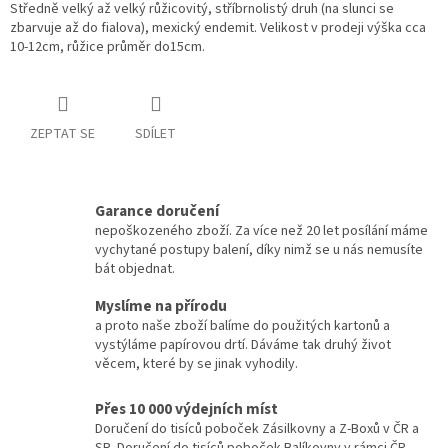
Středně velký až velký růžicovitý, stříbrnolistý druh (na slunci se
zbarvuje až do fialova), mexický endemit. Velikost v prodeji výška cca
10-12cm, růžice průměr do15cm.
ZEPTAT SE
SDÍLET
Garance doručení
nepoškozeného zboží. Za více než 20 let posílání máme
vychytané postupy balení, díky nimž se u nás nemusíte
bát objednat.
Myslíme na přírodu
a proto naše zboží balíme do použitých kartonů a
vystýláme papírovou drtí. Dáváme tak druhý život
věcem, které by se jinak vyhodily.
Přes 10 000 výdejních míst
Doručení do tisíců poboček Zásilkovny a Z-Boxů v ČR a