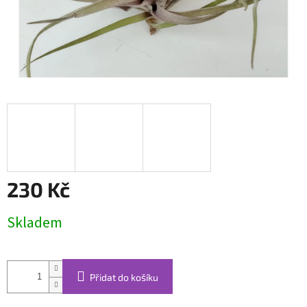
230 Kč
Měrná
Skladem
cena:
Přidat do košíku