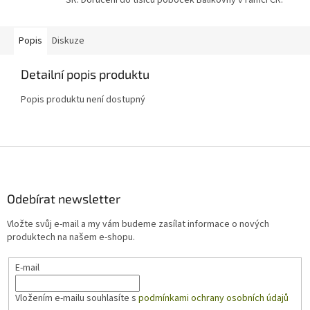
SR. Doručení do tisíců poboček Balíkovny v rámci ČR.
Popis
Diskuze
Detailní popis produktu
Popis produktu není dostupný
Z
á
p
a
Odebírat newsletter
t
Vložte svůj e-mail a my vám budeme zasílat informace o nových
í
produktech na našem e-shopu.
E-mail
Vložením e-mailu souhlasíte s
podmínkami ochrany osobních údajů