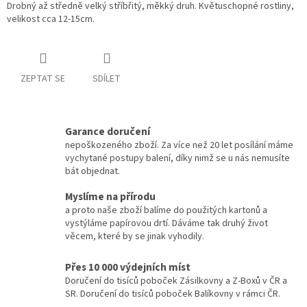
Drobný až středně velký stříbřitý, měkký druh. Květuschopné rostliny,
velikost cca 12-15cm.
ZEPTAT SE
SDÍLET
Garance doručení
nepoškozeného zboží. Za více než 20 let posílání máme
vychytané postupy balení, díky nimž se u nás nemusíte
bát objednat.
Myslíme na přírodu
a proto naše zboží balíme do použitých kartonů a
vystýláme papírovou drtí. Dáváme tak druhý život
věcem, které by se jinak vyhodily.
Přes 10 000 výdejních míst
Doručení do tisíců poboček Zásilkovny a Z-Boxů v ČR a
SR. Doručení do tisíců poboček Balíkovny v rámci ČR.