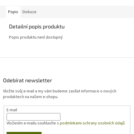
Popis
Diskuze
Detailní popis produktu
Popis produktu není dostupný
Z
á
p
a
Odebírat newsletter
t
Vložte svůj e-mail a my vám budeme zasílat informace o nových
í
produktech na našem e-shopu.
E-mail
Vložením e-mailu souhlasíte s
podmínkami ochrany osobních údajů