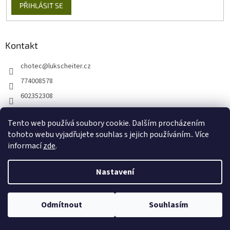
PŘIHLÁSIT SE
Kontakt
chotec
@
lukscheiter.cz
774008578
602352308
https://www.facebook.com/kytkychotec
Tento web používá soubory cookie. Dalším procházením
+420774008578
tohoto webu vyjadřujete souhlas s jejich používáním.. Více
informací
zde
.
Nastavení
Vytvořil Shoptet
Odmítnout
Souhlasím
Copyright 2026
Lukscheiter E-SHOP
. Všechna práva vyhrazena.