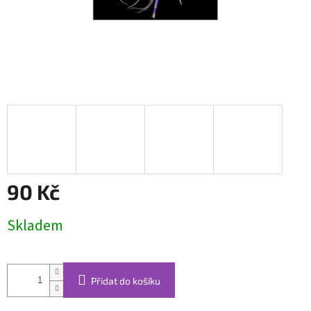
90 Kč
Měrná
Skladem
cena:
Přidat do košíku